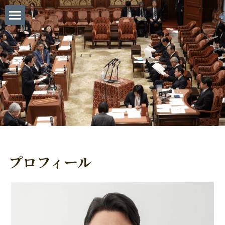
HOME
プロフィール
ソーシャルフィード
Instagram
「安心・安全で勢いのある国」づくりへ
中道改革連合 重点政策
プロフィール
掲載記事
動画
取り組んできた政策