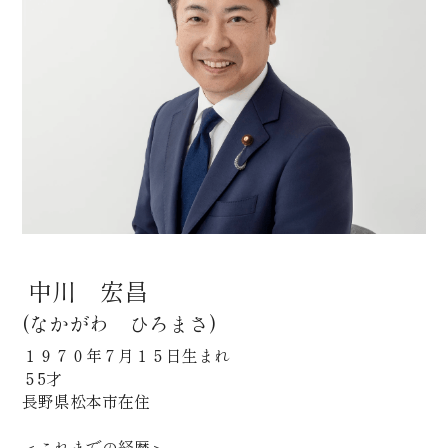
令和6年能登半島地震・令和6年奥能登豪雨に関
する情
事務所のご案内
検索
 中川　宏昌
(なかがわ　ひろまさ)
１９７０年７月１５日生まれ
５5才
長野県松本市在住
＜これまでの経歴＞