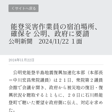
サイトへ戻る
能登災害
作業員の宿泊場所、
確保を 
公明、政府に要請 
公明新聞　2024/11/22 １面 
2024年11月22日
　公明党能登半島地震復興加速化本部（本部長
＝中川宏昌衆院議員）は２１日、衆院第２議員
会館で会議を開き、政府から被災地の復旧・復
興状況を聴取するとともに、２０日に石川県能
登町で聴いた要望を政府側に伝え、対応を求め
た。