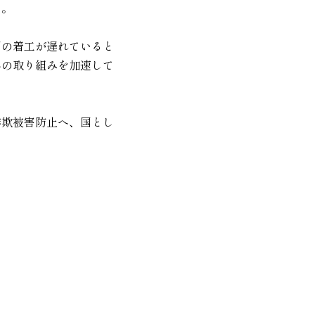
た。
間の着工が遅れていると
への取り組みを加速して
詐欺被害防止へ、国とし
。