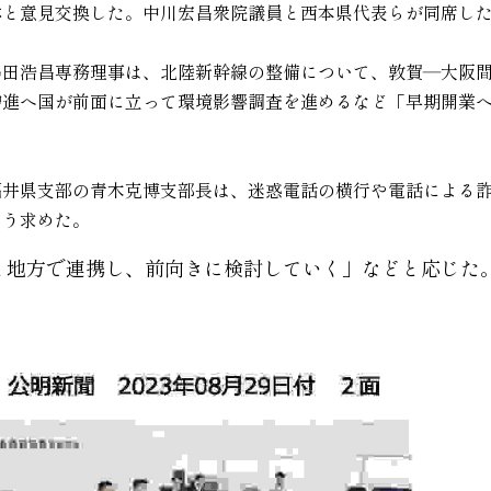
体と意見交換した。中川宏昌衆院議員と西本県代表らが同席し
嶋田浩昌専務理事は、北陸新幹線の整備について、敦賀―大阪
増進へ国が前面に立って環境影響調査を進めるなど「早期開業
福井県支部の青木克博支部長は、迷惑電話の横行や電話による
よう求めた。
と地方で連携し、前向きに検討していく」などと応じた