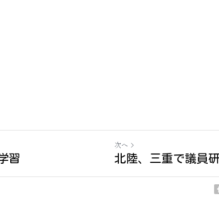
次へ
へ学習
北陸、三重で議員