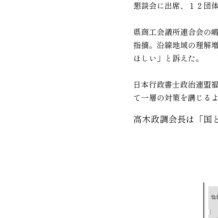
懇談会に出席、１２団
県商工会議所連合会の
指摘。沿線地域の理解
ほしい」と訴えた。
日本行政書士政治連盟
て一層の対策を講じる
高木政調会長は「国