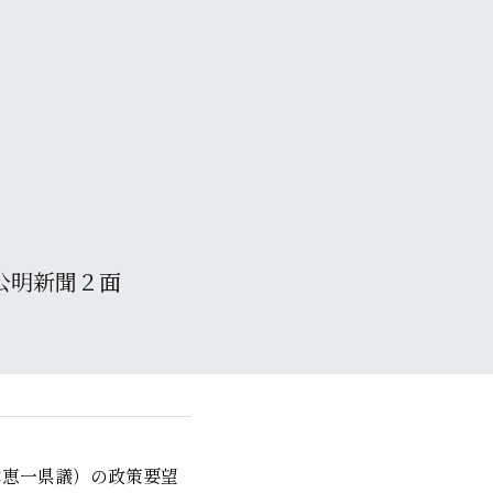
9 公明新聞２面 
本恵一県議）の政策要望