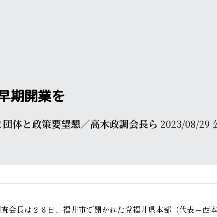
早期開業を 
２団体と政策要望懇／高木政調会長ら 
2023/08/2
調査会長は２８日、福井市で開かれた党福井県本部（代表＝西