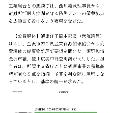
工業組合との懇談では、西川雄蔵理事長から、
避難所で個人空間を守る防災テントの備蓄拠点
を広範囲で設けるよう要望を受けた。
　【公費解体】鰐淵洋子副本部長（衆院議員）
は５日、金沢市内で県産業資源循環協会から公
費解体の廃棄物処理で要望を聞いた。源野和清
金沢市議、笹川広美中能登町議が同行した。担
当者は、所管する省庁ごとに処理事業の積算基
準が異なる点を指摘。予算を組む際に障壁とな
っているとし、基準の統一を求めた。