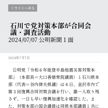
サイトへ戻る
石川で党対策本部が合同会
議・調査活動 
2024/07/07 公明新聞１面 
2024年7月7日
能
公明党「令和６年能登半島地震災害対策本
部」（本部長＝大口善徳衆院議員）と石川県本
部（代表＝谷内律夫県議）は６日、金沢市内で
第３回復興合同対策会議を行い、誰一人取り残
さず、一日も早い復興加速化を確認した。ま
た、対策本部の国会議員は同県本部議員と共に