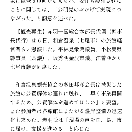
象に能登６市町が加えられ、要件も緩和された
ことに関しては、「公明党のおかげで実現につ
ながった」と謝意を述べた。
　【観光再生】赤羽一嘉総合本部長代理（幹事
長代行）は６日、和倉温泉（七尾市）の旅館経
営者らと懇談した。平林晃衆院議員、小松実県
幹事長（県議）、坂秀明金沢市議、江曽ゆかり
七尾市議が同席した。
　和倉温泉観光協会の多田邦彦会長は被災した
旅館の公費解体の遅れに触れ、「早く事業再開
するため、公費解体を進めてほしい」と要望。
また参加者は各旅館にまたがる護岸整備の迅速
化も求めた。赤羽氏は「現場の声を国、県、市
に届け、支援を進める」と応じた。