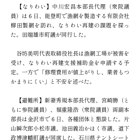
　【なりわい】中川宏昌本部長代理（衆院議
員）は６日、能登町で漁網を製造する有限会社
柳田製網を訪れ、なりわい再建の課題を探っ
た。田端雄市町議が同行した。
　谷坊美明代表取締役社長は漁網工場が被害を
受け、なりわい再建支援補助金を申請する予
定。一方で「修理費用が値上がりし、業者もつ
かまりにくい」と不安を述べた。
　【避難所】新妻秀規本部長代理、宮崎勝（と
もに参院議員）、福重隆浩（衆院議員）両副本
部長は金沢市で６日、各種団体と懇談した。片
山瞬次郎小松市議、池田義治かほく市議、道下
政博津幡町議が同席した。石川県テントシート