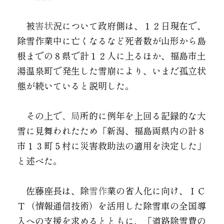
　被
害状
況について政府側は、１２日現在で、
除雪作業中に亡くなるなど死者数が山形から島
根までの８県で計１２人に上るほか、福島市土
湯温泉町で発生した雪崩により、いまだ孤立状
態が続いていると説明した。
　その上で
、局
所的に例年を上回る記録的な大
雪に見舞われたため「新潟、福島両県内の計８
市１３町５村に災害救助法の適用を決定した」
と述べた。
　佐藤座長は、除
雪作
業の省人化に向け、ＩＣ
Ｔ（情報通信技術）を活用した除雪車の全国導
入への支援を求めるとともに、「道路除雪費の