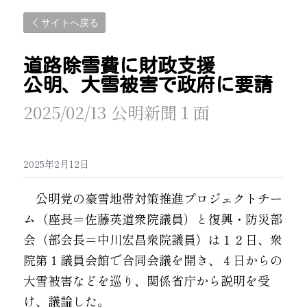
サイトへ戻る
道路除雪費に財政支援 
公明、大雪被害で政府に要請
2025/02/13 公明新聞１面
2025年2月12日
　公明党の豪雪地帯対策推進プロジェクトチー
ム（座長＝佐藤英道衆院議員）と復興・防災部
会（部会長＝中川宏昌衆院議員）は１２日、衆
院第１議員会館で合同会議を開き、４日からの
大雪被害などを巡り、関係省庁から説明を受
け、議論した。