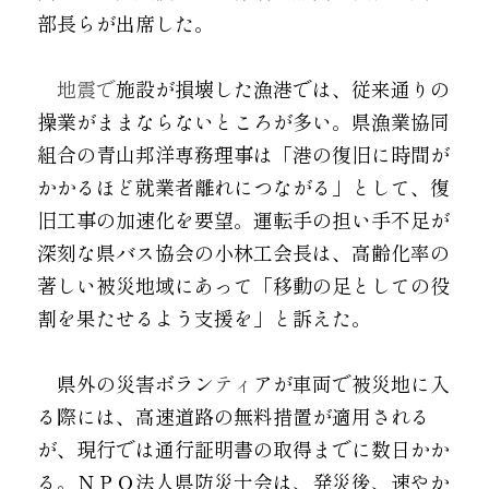
部長らが出席した。
地震で
施設が損壊した漁港では、従来通りの
操業がままならないところが多い。県漁業協同
組合の青山邦洋専務理事は「港の復旧に時間が
かかるほど就業者離れにつながる」として、復
旧工事の加速化を要望。運転手の担い手不足が
深刻な県バス協会の小林工会長は、高齢化率の
著しい被災地域にあって「移動の足としての役
割を果たせるよう支援を」と訴えた。
　県外の災害ボラン
ティ
アが車両で被災地に入
る際には、高速道路の無料措置が適用される
が、現行では通行証明書の取得までに数日かか
る。ＮＰＯ法人県防災士会は、発災後、速やか