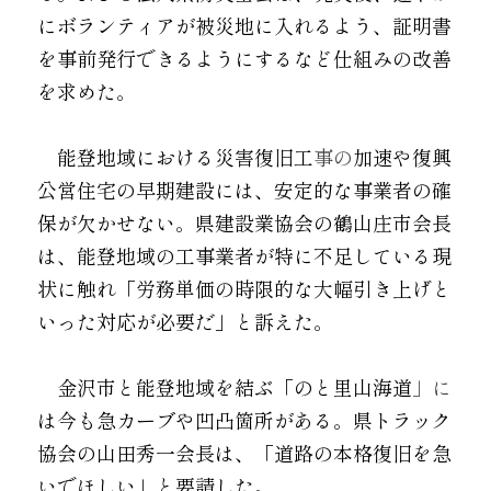
にボランティアが被災地に入れるよう、証明書
を事前発行できるようにするなど仕組みの改善
を求めた。
　能登地域における災害復旧工
事の
加速や復興
公営住宅の早期建設には、安定的な事業者の確
保が欠かせない。県建設業協会の鶴山庄市会長
は、能登地域の工事業者が特に不足している現
状に触れ「労務単価の時限的な大幅引き上げと
いった対応が必要だ」と訴えた。　
　金沢市と能登地域を結ぶ「のと里山海道
」に
は今も急カーブや凹凸箇所がある。県トラック
協会の山田秀一会長は、「道路の本格復旧を急
いでほしい」と要請した。