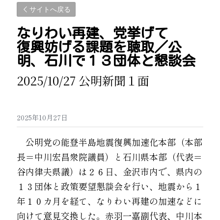
サイトへ戻る
なりわい再建、党挙げて 
復興妨げる課題を聴取／公
明、石川で１３団体と懇談会
2025/10/27 公明新聞１面 
2025年10月27日
　公明党の能登半島地震復興加速化本部（本部
長＝中川宏昌衆院議員）と石川県本部（代表＝
谷内律夫県議）は２６日、金沢市内で、県内の
１３団体と政策要望懇談会を行い、地震から１
年１０カ月を経て、なりわい再建の加速などに
向けて意見交換した。赤羽一嘉副代表、中川本