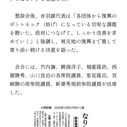
　懇談会後、赤羽副代表は「各団体から復興の
ボ
トル
ネック（妨げ）になっている切実な課題
を聴いた。政府につなげて、しっかり改善を求
めていく」と強調し、被災地の復興まで徹して
寄り添い続ける決意を語った。
　会合には、竹内譲、鰐淵洋子、福重隆浩、西
園勝秀、
山口
良治の各衆院議員、里見隆治、宮
崎勝の両参院議員、新妻秀規前参院議員が出席
した。