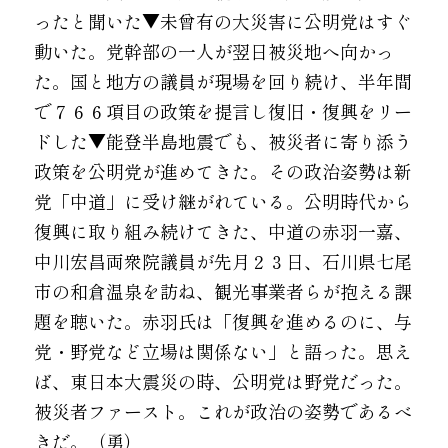
ったと聞いた▼未曾有の大災害に公明党はすぐ
動いた。党幹部の一人が翌日被災地へ向かっ
た。国と地方の議員が現場を回り続け、半年間
で７６６項目の政策を提言し復旧・復興をリー
ドした▼能登半島地震でも、被災者に寄り添う
政策を公明党が進めてきた。その政治姿勢は新
党「中道」に受け継がれている。公明時代から
復興に取り組み続けてきた、中道の赤羽一嘉、
中川宏昌両衆院議員が先月２３日、石川県七尾
市の和倉温泉を訪ね、観光事業者らが抱える課
題を聴いた。赤羽氏は「復興を進めるのに、与
党・野党など立場は関係ない」と語った。思え
ば、東日本大震災の時、公明党は野党だった。
被災者ファースト。これが政治の姿勢であるべ
きだ。（勇）