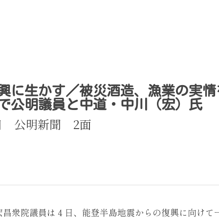
興に生かす／被災酒造、漁業の実情
で公明議員と中道・中川（宏）氏
5日　公明新聞　2面
宏昌衆院議員は４日、能登半島地震からの復興に向けて