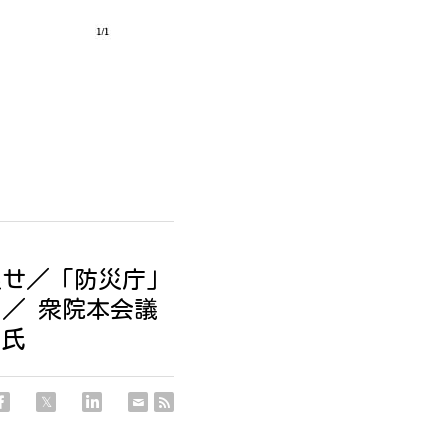
促せ／「防災庁」
／ 衆院本会議
）氏