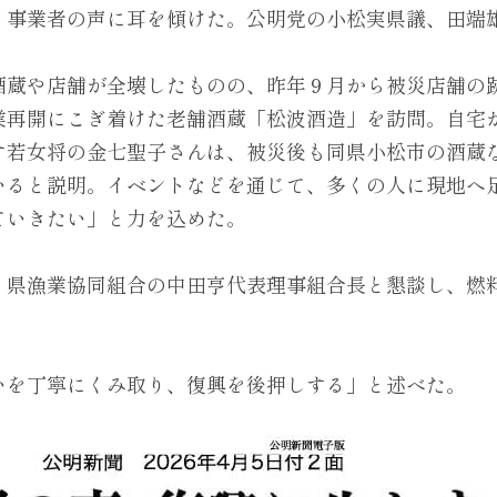
、事業者の声に耳を傾けた。公明党の小松実県議、田端
酒蔵や店舗が全壊したものの、昨年９月から被災店舗の
業再開にこぎ着けた老舗酒蔵「松波酒造」を訪問。自宅
す若女将の金七聖子さんは、被災後も同県小松市の酒蔵
いると説明。イベントなどを通じて、多くの人に現地へ
ていきたい」と力を込めた。
、県漁業協同組合の中田亨代表理事組合長と懇談し、燃
。
いを丁寧にくみ取り、復興を後押しする」と述べた。