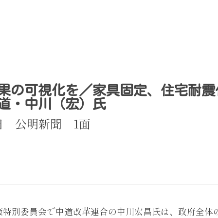
果の可視化を／家具固定、住宅耐震
道・中川（宏）氏
4日　公明新聞　1面
策特別委員会で中道改革連合の中川宏昌氏は、政府全体