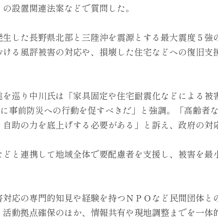
」の設置関連法案などで質問した。
発生した長野県北部と三陸沖を震源とする最大震度５強
おける風評被害の対応や、損壊した住宅などへの復旧支
進を巡り中川氏は「家具固定や住宅耐震化などによる被
国民に事前防災への行動を促すべきだ」と強調。「高齢者
、自助の力を底上げする必要がある」と訴え、政府の対
などと連携して地域全体で要配慮者を支援し、被害を最
。
害対応の専門的知見や経験を持つＮＰＯなど民間団体と
・活動拠点確保のほか、情報共有や現地調整までを一体