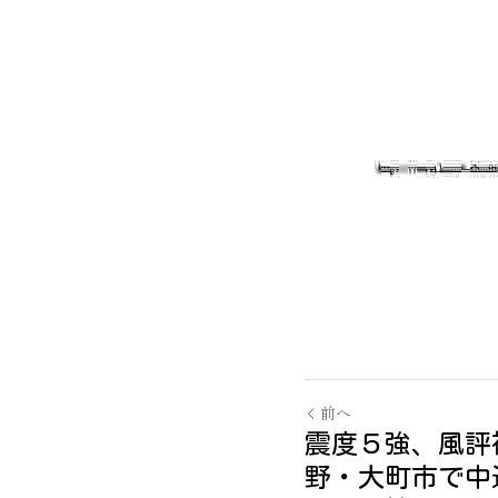
前へ
震度５強、風評
野・大町市で中