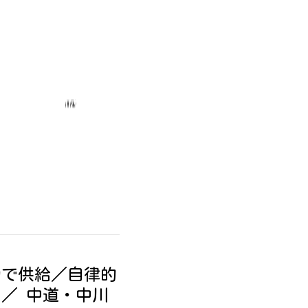
働で供給／自律的
／ 中道・中川