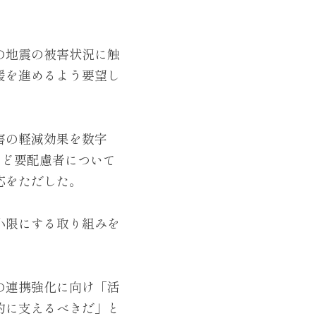
の地震の被害状況に触
援を進めるよう要望し
害の軽減効果を数字
など要配慮者について
応をただした。
小限にする取り組みを
の連携強化に向け「活
的に支えるべきだ」と